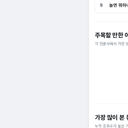
9
놀면 뭐하
주목할 만한 
홈플러스, 2000
[날씨] 오늘 밤 또
각 언론사에서 가장 
비즈워치
YTN
가장 많이 본
누적 조회수가 높은 