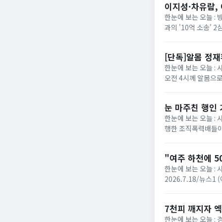
이지성·차유람, 
한눈에 보는 오늘 :
과의 '10억 소송'
에 따르면 서울고법 민
[단독]알몸 정
한눈에 보는 오늘 : 
오전 4시께 알몸으로
로 방향을 튼 장면이 
눈 마주친 행인
한눈에 보는 오늘 :
행한 조직폭력배들이
성열)는 폭력행위 등 
"여주 하천에 5
한눈에 보는 오늘 : 
2026.7.18/뉴스
다는 신고가 접수됐다. 
7천피 깨지자 엑
한눈에 보는 오늘 :