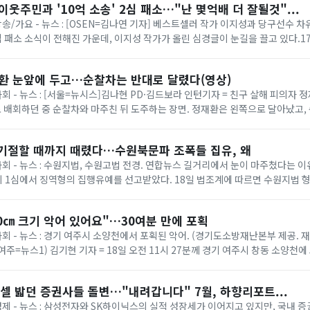
이웃주민과 '10억 소송' 2심 패소…"난 몇억배 더 잘될것"...
 방송/가요 - 뉴스 : [OSEN=김나연 기자] 베스트셀러 작가 이지성과 당구선수 
 2심 패소 소식이 전해진 가운데, 이지성 작가가 올린 심경글이 눈길을 끌고 있다.
사 8-3부(부장 임종효)...
재환 눈앞에 두고…순찰차는 반대로 달렸다(영상)
사회 - 뉴스 : [서울=뉴시스]김나현 PD·김드보라 인턴기자 = 친구 살해 피의자 정
 배회하던 중 순찰차와 마주친 뒤 도주하는 장면. 정재환은 왼쪽으로 달아났고
잡혔다. (제공=피해자...
 기절할 때까지 때렸다…수원북문파 조폭들 집유, 왜
 사회 - 뉴스 : 수원지법, 수원고법 전경. 연합뉴스 길거리에서 눈이 마주쳤다는 
 1심에서 징역형의 집행유예를 선고받았다. 18일 법조계에 따르면 수원지법 형
처벌에 관한 법률 위반(단체 등의...
0㎝ 크기 악어 있어요"…30여분 만에 포획
사회 - 뉴스 : 경기 여주시 소양천에서 포획된 악어. (경기도소방재난본부 제공. 재
1 (여주=뉴스1) 김기현 기자 = 18일 오전 11시 27분께 경기 여주시 창동 소양천에
소방 ...
셀 밟던 증권사들 돌변…"내려갑니다" 7월, 하향리포트...
 경제 - 뉴스 : 삼성전자와 SK하이닉스의 실적 성장세가 이어지고 있지만, 국내