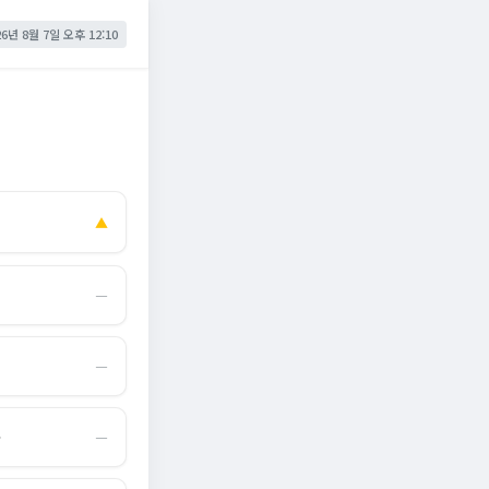
26년 8월 7일 오후 12:10
▲
―
―
몰
―