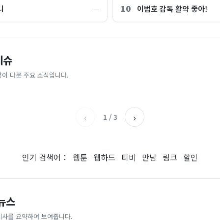
10
니
이범호 감독 활약 좋아!
―
“제헌절이 코스피 살렸다”…국내증
이슈
파크골프 시장, 일제 독점 깨졌다..
억원으로 '시간'을 샀다
안도, 왜?
 내린다...내륙 중심 최대 150mm
업이 시장 절반 차지
많이 다룬 주요 소식입니다.
매일경제
조선일보
‹
›
1
/
3
인기 검색어：
웹툰
웹하드
티비
만남
링크
할인
 뉴스
기사를 요약하여 보여줍니다.