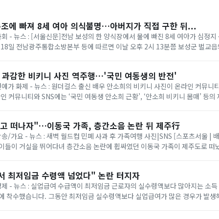
수조에 빠져 8세 여아 의식불명…아버지가 직접 구한 뒤...
사회 - 뉴스 : [서울신문]전남 보성의 한 양식장에서 물에 빠진 8세 여아가 심정
 18일 전남광주통합소방본부 등에 따르면 이날 오후 2시 13분쯤 보성군 벌교
 같은데 보이지 않는다”는 ...
? 과감한 비키니 사진 역주행…'국민 여동생의 반전'
 연예가 화제 - 뉴스 : 원더걸스 출신 배우 안소희의 비키니 사진이 온라인 커뮤
라인 커뮤니티와 SNS에는 ‘국민 여동생 안소희 근황’, ‘안소희 비키니 몸매’ 등의
당 사진은 안소희가 지난 2...
놓고 떠나자"…이동국 가족, 층간소음 논란 뒤 제주行
방송/가요 - 뉴스 : 새벽 월드컵 민폐 사과 후 가족여행 사진|SNS [스포츠서울 | 
아이들이 거실을 뛰어다녀 층간소음 논란에 휩싸였던 이동국 가족이 제주도로 떠났
일 만에 “세상이 버겁게 ...
서 최저임금 수령액 넘었다" 논란 터지자
 경제 - 뉴스 : 실업급여 수급액이 최저임금 근로자의 실수령액보다 많아지는 소득
액보다 실업급여가 많은 경우가 발생해 "실업급여가 근로
 지적이 제기된 만...