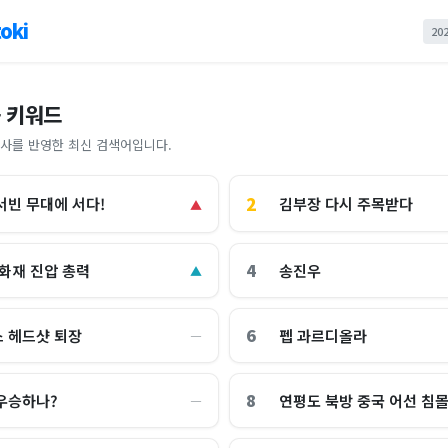
oki
20
 키워드
사를 반영한 최신 검색어입니다.
2
김부장 다시 주목받다
서빈 무대에 서다!
▲
4
 화재 진압 총력
송진우
▲
6
 헤드샷 퇴장
펩 과르디올라
―
8
우승하나?
연평도 북방 중국 어선 침
―