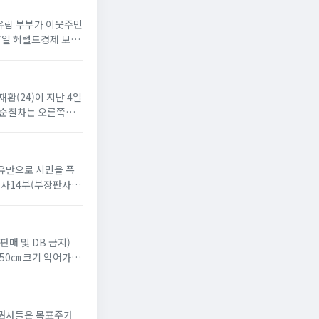
차유람 부부가 이웃주민
17일 헤럴드경제 보도
재환(24)이 지난 4일
, 순찰차는 오른쪽으
이유만으로 시민을 폭
사14부(부장판사 윤
판매 및 DB 금지)
 50㎝ 크기 악어가 있
 증권사들은 목표주가